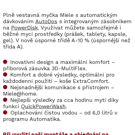
Plně vestavná myčka Miele s automatickým
dávkováním
AutoDos
s integrovaným zásobníkem
na
PowerDisk
. Využívat můžete samozřejmě i
běžné mycí prostředky (prášek, tablety, kapsle,
gel). V nově úsporné třídě A-10 % (úspornější než
třída A).
Inovativní design a maximální komfort –
příborová zásuvka 3D-MultiFlex.
Komfort a dobré výsledky, optimální pro
každodenní použití – koše ExtraComfort.
Nejsnadnější komunikace s přístrojem –
Miele@home.
Nejlepší výsledky za cca hodinu mytí díky
funkci
QuickPowerWash
.
Oplachování čistou vodou – od 6,0 litrů v
programu Automatika.
​​Při využití naší montáže a objednání na