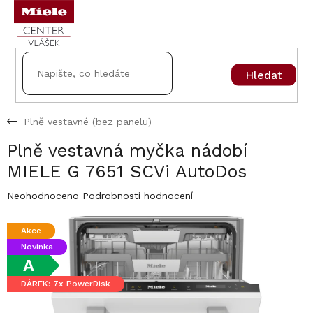
Přejít
na
obsah
Hledat
Plně vestavné (bez panelu)
Plně vestavná myčka nádobí
MIELE G 7651 SCVi AutoDos
Průměrné
Neohodnoceno
Podrobnosti hodnocení
hodnocení
produktu
Akce
je
Novinka
0,0
z
A
5
DÁREK: 7x PowerDisk
hvězdiček.