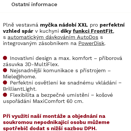
Ostatní informace
Plně vestavná
myčka nádobí XXL
pro
perfektní
vzhled spár
v kuchyni
díky
funkci FrontFit
,
s
automatickým dávkováním AutoDos
s
integrovaným zásobníkem na
PowerDisk
.
Inovativní design a max. komfort – příborová
zásuvka 3D-MultiFlex.
Nejsnadnější komunikace s přístrojem –
Miele@home.
Perfektní osvětlení ke snadnému vkládání −
BrilliantLight.
Flexibilita a bezpečné umístění − košové
uspořádání MaxiComfort 60 cm.
​​Při využití naší montáže a objednání na
soukromou nepodnikající osobu můžeme
spotřebič dodat s nižší sazbou DPH.