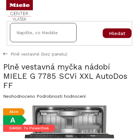
Přejít
na
obsah
Hledat
Plně vestavné (bez panelu)
Plně vestavná myčka nádobí
MIELE G 7785 SCVi XXL AutoDos
FF
Průměrné
Neohodnoceno
Podrobnosti hodnocení
hodnocení
produktu
Akce
je
A
0,0
z
DÁREK: 7x PowerDisk
5
hvězdiček.