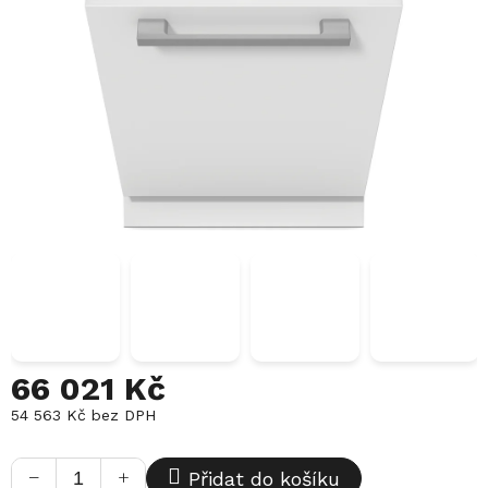
66 021 Kč
54 563 Kč bez DPH
Měrná
cena:
−
+
Přidat do košíku