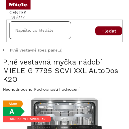
Přejít
na
obsah
Hledat
Plně vestavné (bez panelu)
Plně vestavná myčka nádobí
MIELE G 7795 SCVi XXL AutoDos
K2O
Průměrné
Neohodnoceno
Podrobnosti hodnocení
hodnocení
produktu
Akce
je
A
0,0
z
DÁREK: 7x PowerDisk
5
hvězdiček.