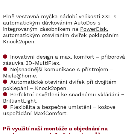
Plně vestavná myčka nádobí velikosti XXL s
automatickým dávkováním AutoDos
s
integrovaným zásobníkem na
PowerDisk
,
automatickým otevíráním dvířek poklepáním
Knock2open.
Inovativní design a max. komfort – příborová
zásuvka 3D-MultiFlex.
Nejsnadnější komunikace s přístrojem –
Miele@home.
Automatické otevírání dvířek při dvojitém
poklepání − Knock2open.
Perfektní osvětlení ke snadnému vkládání −
BrilliantLight.
Flexibilita a bezpečné umístění − košové
uspořádání MaxiComfort.
​​Při využití naší montáže a objednání na