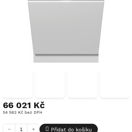
66 021 Kč
54 563 Kč bez DPH
Měrná
cena:
−
+
Přidat do košíku