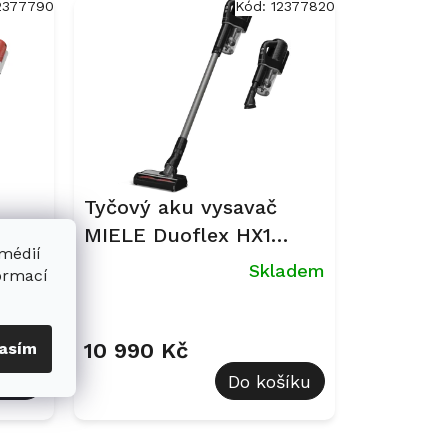
2377790
Kód:
12377820
Tyčový aku vysavač
-
MIELE Duoflex HX1
 médií
ý
Cat&Dog - SQLL0 černý
Miele
Skladem
formací
Průměrné
hodnocení
produktu
10 990 Kč
asím
je
šíku
Do košíku
5,0
z
5
hvězdiček.