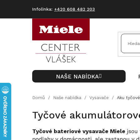
Přejít
na
+420 608 482 203
obsah
NAŠE NABÍDKA
Domů
/
Naše nabídka
/
Vysavače
/
Aku tyčové
Tyčové akumulátorov
Tyčové bateriové vysavače Miele
jsou
podlahy v domácnosti, ale zastanou v d