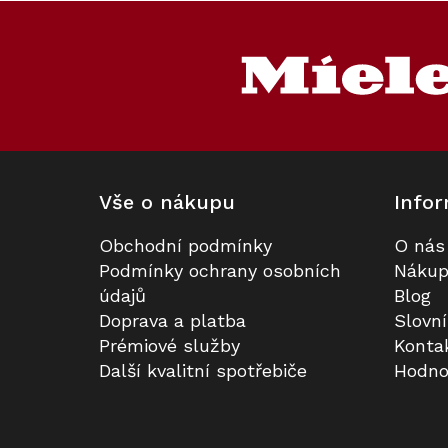
Z
á
p
a
t
í
Vše o nákupu
Infor
Obchodní podmínky
O nás
Podmínky ochrany osobních
Nákup
údajů
Blog
Doprava a platba
Slovn
Prémiové služby
Konta
Další kvalitní spotřebiče
Hodno