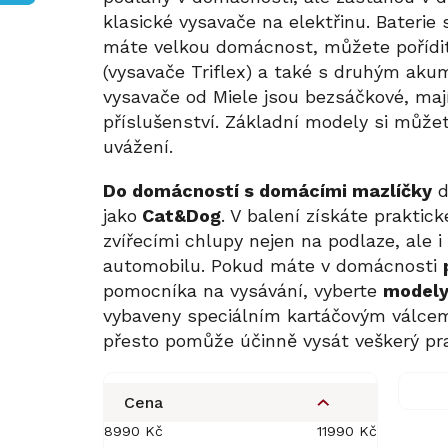
klasické vysavače na elektřinu. Baterie
máte velkou domácnost, můžete pořídit
(vysavače Triflex) a také s druhým aku
vysavače od Miele jsou bezsáčkové, mají
příslušenství. Základní modely si může
uvážení.
Do domácností s domácími mazlíčky
d
jako
Cat&Dog
. V balení získáte praktic
zvířecími chlupy nejen na podlaze, ale
automobilu. Pokud máte v domácnosti
pomocníka na vysávání, vyberte
modely
vybaveny speciálním kartáčovým válcem,
přesto pomůže účinně vysát veškerý pr
P
o
Cena
s
8990
Kč
11990
Kč
V
t