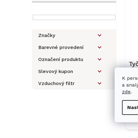
ý
r
p
a
i
n
s
n
p
í
Značky
r
p
o
a
Barevné provedení
d
n
u
Označení produktu
e
Ty
k
l
Slevový kupon
MI
t
K pers
ů
SQ
Vzduchový filtr
a anal
zde
.
8 
Nas