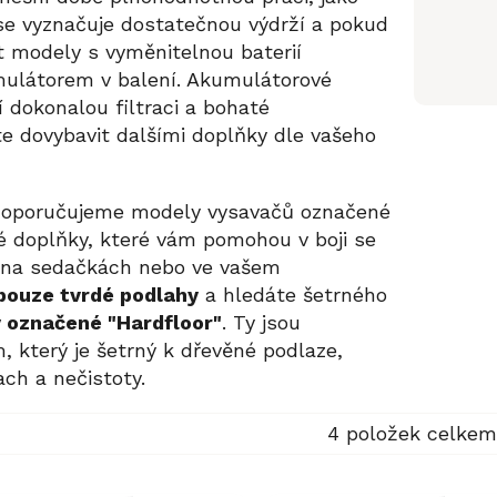
 se vyznačuje dostatečnou výdrží a pokud
 modely s vyměnitelnou baterií
mulátorem v balení. Akumulátorové
 dokonalou filtraci a bohaté
te dovybavit dalšími doplňky dle vašeho
oporučujeme modely vysavačů označené
ké doplňky, které vám pomohou v boji se
 i na sedačkách nebo ve vašem
pouze tvrdé podlahy
a hledáte šetrného
 označené "Hardfloor"
. Ty jsou
 který je šetrný k dřevěné podlaze,
ach a nečistoty.
4
položek celkem