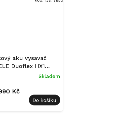
Kód:
12377850
čový aku vysavač
ELE Duoflex HX1
tal Care - SQLL0
Skladem
rný
 990 Kč
Do košíku
O
v