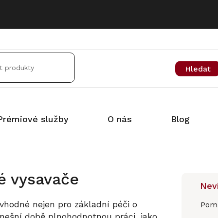
Hledat
Prémiové služby
O nás
Blog
é vysavače
Neví
 vhodné nejen pro základní péči o
Pomů
nešní době plnohodnotnou práci, jako