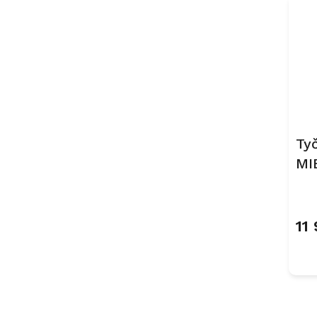
Ty
MI
To
če
11