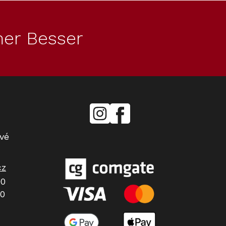
er Besser
mielecentervlasek
Miele
Center
Vlášek
vé
cz
00
00