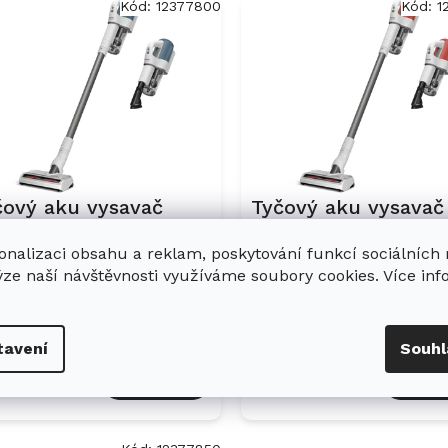
Kód:
12377800
Kód:
1
čový aku vysavač
Tyčový aku vysavač
ELE Duoflex HX1 -
MIELE Duoflex HX1 
onalizaci obsahu a reklam, poskytování funkcí sociálních
LL0 modrý
SQLL0 Terra červen
Skladem
Skladem v 
ýze naší návštěvnosti využíváme soubory cookies. Více in
990 Kč
8 990 Kč
tavení
Souhl
Do košíku
Do ko