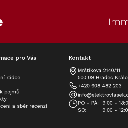
l
á
d
Imm
a
c
í
p
r
v
k
mace pro Vás
Kontakt
y
v
ý
Mrštíkova 2140/11
p
ní rádce
500 09 Hradec Králo
i
+420 608 482 203
s
ík pojmů
u
info
@
elektrovlasek.
kty
PO - PÁ:
9:00 - 18:
cení a sběr recenzí
SO:
9:00 - 12: