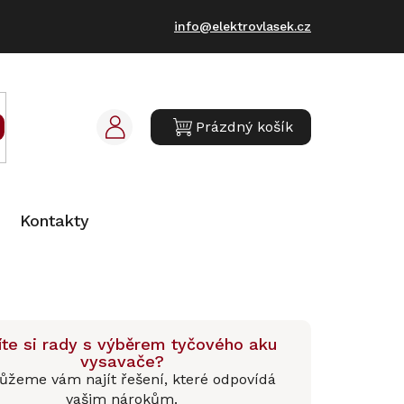
info@elektrovlasek.cz
Prázdný košík
NÁKUPNÍ
KOŠÍK
Kontakty
te si rady s výběrem tyčového aku
vysavače?
žeme vám najít řešení, které odpovídá
vašim nárokům.