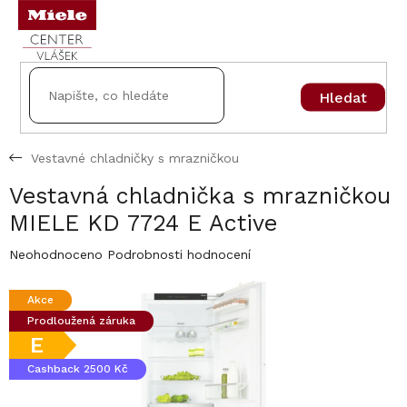
Přejít
na
obsah
Hledat
Vestavné chladničky s mrazničkou
Vestavná chladnička s mrazničkou
MIELE KD 7724 E Active
Průměrné
Neohodnoceno
Podrobnosti hodnocení
hodnocení
produktu
Akce
je
Prodloužená záruka
0,0
z
E
5
Cashback 2500 Kč
hvězdiček.