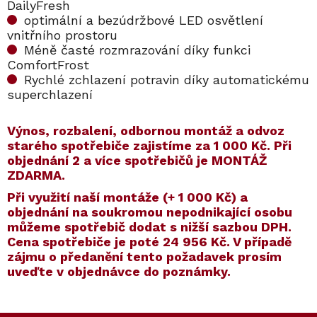
DailyFresh
optimální a bezúdržbové LED osvětlení
vnitřního prostoru
Méně časté rozmrazování díky funkci
ComfortFrost
Rychlé zchlazení potravin díky automatickému
superchlazení
Výnos, rozbalení, odbornou montáž a odvoz
starého spotřebiče zajistíme za 1 000 Kč. Při
objednání 2 a více spotřebičů je MONTÁŽ
ZDARMA.
​​Při využití naší montáže (+ 1 000 Kč) a
objednání na soukromou nepodnikající osobu
můžeme spotřebič dodat s nižší sazbou DPH.
Cena spotřebiče je poté
24 956 Kč
. V případě
zájmu o předanění tento požadavek prosím
uveďte v objednávce do poznámky.
Kód:
Kód:
12361990
10159570
Kód:
Kód:
12665220
7006550
Akce
Akce