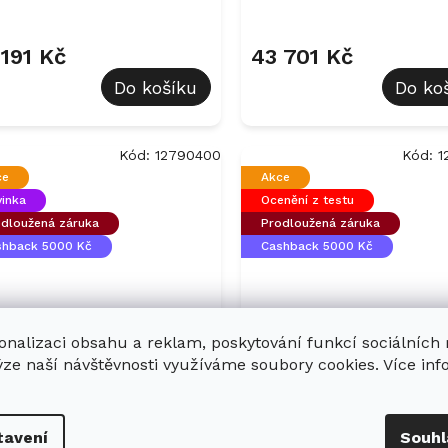
Průměrné
hodnocení
produktu
 191 Kč
43 701 Kč
je
Do košíku
Do ko
5,0
z
5
hvězdiček.
Kód:
12790400
Kód:
1
ce
Akce
inka
Ocenění z testu
dloužená záruka
Prodloužená záruka
shback 5000 Kč
Cashback 5000 Kč
onalizaci obsahu a reklam, poskytování funkcí sociálních
stavná XXL
Vestavná XL chladn
ýze naší návštěvnosti využíváme soubory cookies. Více in
ladnička s
s mrazničkou MIEL
azničkou MIELE KFN
KFN 7844 C
Skladem v Miele
Sk
tavení
Souhl
34 D