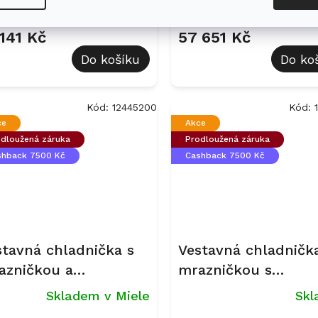
 141 Kč
57 651 Kč
Do košíku
Do ko
Kód:
12445200
Kód:
ce
Akce
dloužená záruka
Prodloužená záruka
shback 7500 Kč
Cashback 7500 Kč
stavná chladnička s
Vestavná chladničk
azničkou a
mrazničkou s
robníkem ledu MIELE
výrobníkem ledu M
Skladem v Miele
Sk
N 7785 C
KFN 7795 C