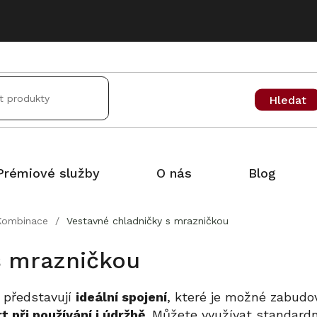
Hledat
Prémiové služby
O nás
Blog
Kombinace
/
Vestavné chladničky s mrazničkou
s mrazničkou
 představují
ideální spojení
, které je možné zabudo
 při používání i údržbě
. Můžete využívat standardn