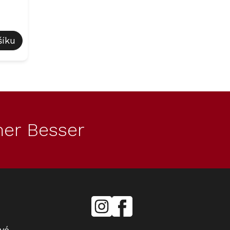
šíku
er Besser
mielecentervlasek
Miele
Center
Vlášek
vé