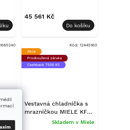
45 561 Kč
šíku
Do košíku
2665240
Kód:
12445160
Akce
Prodloužená záruka
Cashback 7500 Kč
 médií
ička
Vestavná chladnička s
formací
E
mrazničkou MIELE KFN
7764 C
ladem
Skladem v Miele
asím