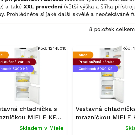
je) a také
XXL provedení
(větší výška a šířka přístro
y. Prohlédněte si jaké další skvělé a neočekáváné fu
8
položek celkem
Kód:
12445010
Kód:
ce
Akce
dloužená záruka
Prodloužená záruka
shback 5000 Kč
Cashback 5000 Kč
stavná chladnička s
Vestavná chladničk
azničkou MIELE KF
mrazničkou MIELE 
31 D
7734 C
Skladem v Miele
Sk