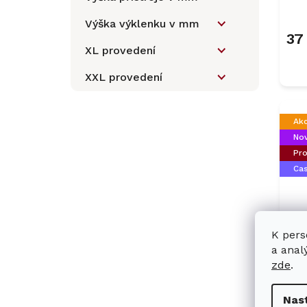
Výška výklenku v mm
37
XL provedení
XXL provedení
Ak
Nov
Pro
Ca
K pers
Ve
a anal
ch
zde
.
mr
Nas
79