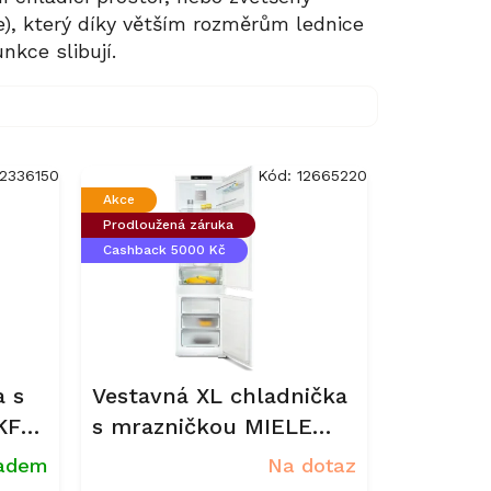
je), který díky větším rozměrům lednice
nkce slibují.
12336150
Kód:
12665220
Akce
Prodloužená záruka
Cashback 5000 Kč
a s
Vestavná XL chladnička
KFN
s mrazničkou MIELE
KFN 7833 D
ladem
Na dotaz