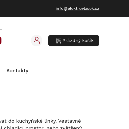
info@elektrovlasek.cz
Prázdný košík
NÁKUPNÍ
KOŠÍK
Kontakty
vat do kuchyňské linky. Vestavné
í chladící prostor, nebo zvětšený