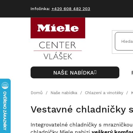
Přejít
na
+420 608 482 203
obsah
NAŠE NABÍDKA
Domů
/
Naše nabídka
/
Chlazení a vinotéky
/
Vestavné chladničky 
Integrovatelné chladničky s mrazničkou
chladničky Miele nabízí
veškerý komfort