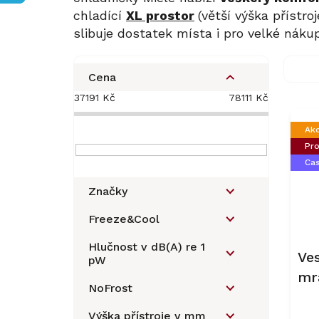
chladící
XL prostor
(větší výška přístro
slibuje dostatek místa i pro velké nákup
P
o
Cena
s
37191
Kč
78111
Kč
V
t
ý
r
Ak
p
a
Pro
i
n
Ca
s
n
p
í
Značky
r
p
o
a
Freeze&Cool
d
n
u
Hlučnost v dB(A) re 1
e
Ve
pW
k
l
mr
t
NoFrost
ů
77
Výška přístroje v mm