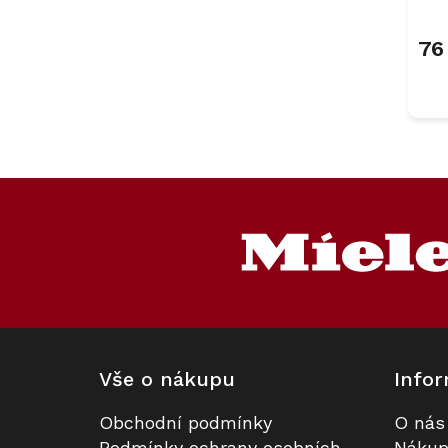
76
Z
á
p
a
t
í
Vše o nákupu
Infor
Obchodní podmínky
O nás
Podmínky ochrany osobních
Nákup