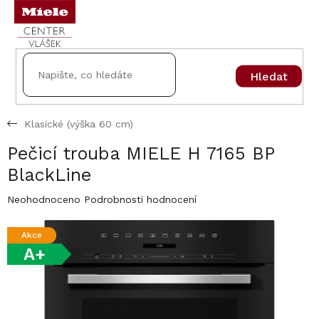
Přejít
na
obsah
Hledat
Klasické (výška 60 cm)
Pečicí trouba MIELE H 7165 BP
BlackLine
Průměrné
Neohodnoceno
Podrobnosti hodnocení
hodnocení
produktu
Akce
je
A+
0,0
z
5
hvězdiček.