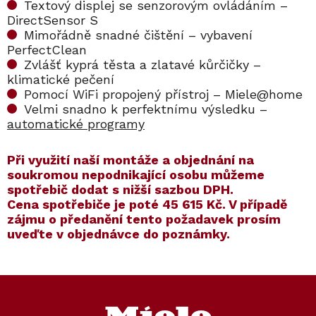
Textový displej se senzorovým ovládáním –
DirectSensor S
Mimořádně snadné čištění – vybavení
PerfectClean
Zvlášť kyprá těsta a zlatavé kůrčičky –
klimatické pečení
Pomocí WiFi propojený přístroj – Miele@home
Velmi snadno k perfektnímu výsledku –
automatické programy
​​Při využití naší montáže a objednání na
soukromou nepodnikající osobu můžeme
spotřebič dodat s nižší sazbou DPH.
Cena spotřebiče je poté
45 615 Kč
. V případě
zájmu o předanění tento požadavek prosím
uveďte v objednávce do poznámky.
Kód:
ZARUKA 5 LET
Kód:
11104050
Kód:
ZARUKA 10 LET
Kód:
11115800
Akce
Akce
Z
S dárkem
á
p